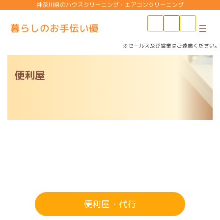
コ
ナ
神奈川県のハウスクリーニング・エアコンクリーニング
ン
ビ
テ
ゲ
ン
ー
ツ
シ
※セールス及び営業はご遠慮ください。
へ
ョ
ス
ン
便利屋
キ
に
ッ
移
プ
動
便利屋・代行