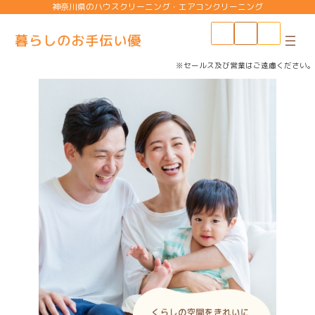
コ
ナ
神奈川県のハウスクリーニング・エアコンクリーニング
ン
ビ
テ
ゲ
ン
ー
ツ
シ
※セールス及び営業はご遠慮ください。
へ
ョ
ス
ン
キ
に
ッ
移
プ
動